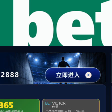
044永利集团(中国)有限公司官方网站-欢迎
队
学术科研
本科教学
学生工作
就业指导