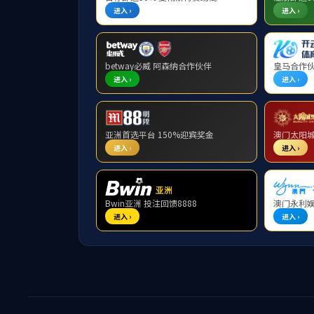
您所在的位置：
首页
通知公告
>
通知公告
通知公告
院宣传视频