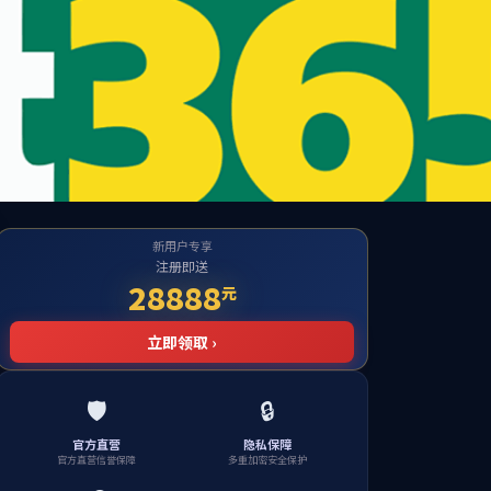
光临
合作交流
人才培养
党团天地
3044永利集团