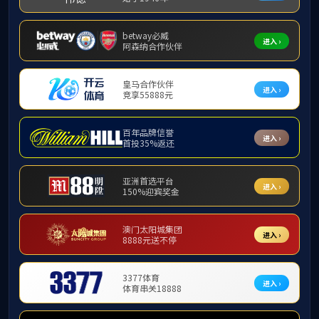
1
2
3
4
5
您所在的位置：
首页
学术科研
学者讲坛
>
>
>
学者讲坛
2019
行了“以